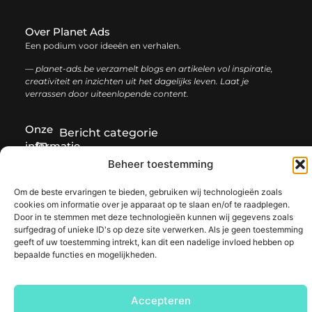
Over Planet Ads
Een podium voor ideeën en verhalen.
— planet-ads.be verzamelt blogs en artikelen vol inspiratie,
creativiteit en inzichten uit het dagelijks leven. Laat je
verrassen door uiteenlopende content.
Onze
Bericht categorie
informatie
Beheer toestemming
Backlink kopen: de complete gids voor sterke SEO-resultaten
Inkomsten genereren met mijn website: zo bouw je een winstgevend online platform
Om de beste ervaringen te bieden, gebruiken wij technologieën zoals
cookies om informatie over je apparaat op te slaan en/of te raadplegen.
Door in te stemmen met deze technologieën kunnen wij gegevens zoals
@2025 www.planet-ads.be. All Right Reserved.​
surfgedrag of unieke ID's op deze site verwerken. Als je geen toestemming
geeft of uw toestemming intrekt, kan dit een nadelige invloed hebben op
bepaalde functies en mogelijkheden.
Accepteren