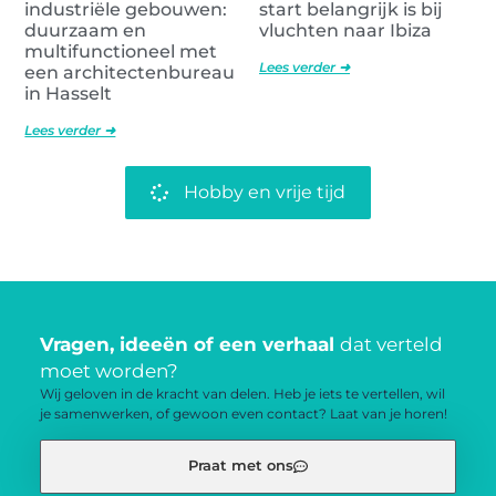
industriële gebouwen:
start belangrijk is bij
duurzaam en
vluchten naar Ibiza
multifunctioneel met
Lees verder ➜
een architectenbureau
in Hasselt
Lees verder ➜
Hobby en vrije tijd
Vragen, ideeën of een verhaal
dat verteld
moet worden?
Wij geloven in de kracht van delen. Heb je iets te vertellen, wil
je samenwerken, of gewoon even contact? Laat van je horen!
Praat met ons