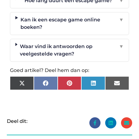
Hoe lang duurt een escape game?
▼
Kan ik een escape game online
▼
boeken?
Waar vind ik antwoorden op
▼
veelgestelde vragen?
Goed artikel? Deel hem dan op:
X
Facebook
Pinterest
LinkedIn
Email
(Twitter)
Deel dit: