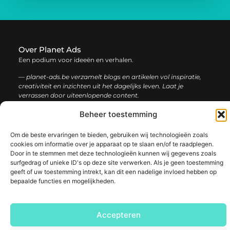
Over Planet Ads
Een podium voor ideeën en verhalen.
— planet-ads.be verzamelt blogs en artikelen vol inspiratie,
creativiteit en inzichten uit het dagelijks leven. Laat je
verrassen door uiteenlopende content.
Beheer toestemming
Onze
Bericht categorie
informatie
Om de beste ervaringen te bieden, gebruiken wij technologieën zoals
cookies om informatie over je apparaat op te slaan en/of te raadplegen.
Backlink kopen: de complete gids voor sterke SEO-resultaten
Inkomsten genereren met mijn website: zo bouw je een winstgevend online platform
Door in te stemmen met deze technologieën kunnen wij gegevens zoals
surfgedrag of unieke ID's op deze site verwerken. Als je geen toestemming
geeft of uw toestemming intrekt, kan dit een nadelige invloed hebben op
bepaalde functies en mogelijkheden.
@2025 www.planet-ads.be. All Right Reserved.​
Accepteren