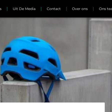
s
Uit De Media
Contact
Over ons
Ons t