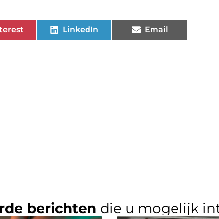
terest
LinkedIn
Email
rde berichten
die u mogelijk in