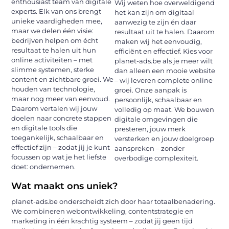
enthousiast team van digitale
Wij weten hoe overweldigend
experts. Elk van ons brengt
het kan zijn om digitaal
unieke vaardigheden mee,
aanwezig te zijn én daar
maar we delen één visie:
resultaat uit te halen. Daarom
bedrijven helpen om écht
maken wij het eenvoudig,
resultaat te halen uit hun
efficiënt en effectief. Kies voor
online activiteiten – met
planet-ads.be als je meer wilt
slimme systemen, sterke
dan alleen een mooie website
content en zichtbare groei. We
– wij leveren complete online
houden van technologie,
groei. Onze aanpak is
maar nog meer van eenvoud.
persoonlijk, schaalbaar en
Daarom vertalen wij jouw
volledig op maat. We bouwen
doelen naar concrete stappen
digitale omgevingen die
en digitale tools die
presteren, jouw merk
toegankelijk, schaalbaar en
versterken en jouw doelgroep
effectief zijn – zodat jij je kunt
aanspreken – zonder
focussen op wat je het liefste
overbodige complexiteit.
doet: ondernemen.
Wat maakt ons uniek?
planet-ads.be onderscheidt zich door haar totaalbenadering.
We combineren webontwikkeling, contentstrategie en
marketing in één krachtig systeem – zodat jij geen tijd