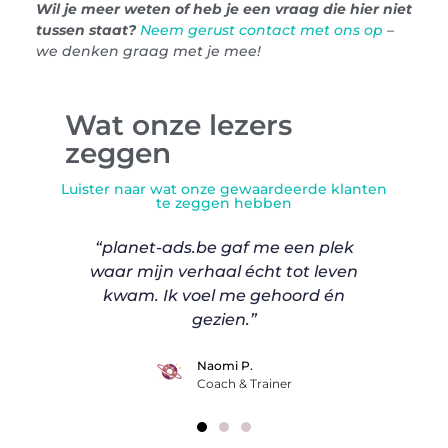
Wil je meer weten of heb je een vraag die hier niet
tussen staat?
Neem gerust contact met ons op
–
we denken graag met je mee!
Wat onze lezers
zeggen
Luister naar wat onze gewaardeerde klanten
te zeggen hebben
 en de
“planet-ads.be gaf me een plek
“Dankz
tform zo
waar mijn verhaal écht tot leven
passie
kwam. Ik voel me gehoord én
Het is 
gezien.”
Naomi P.
Coach & Trainer