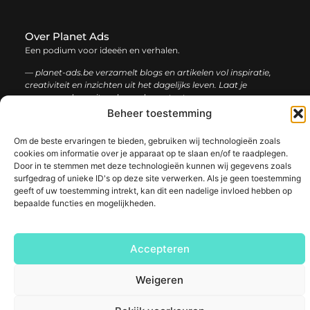
Over Planet Ads
Een podium voor ideeën en verhalen.
— planet-ads.be verzamelt blogs en artikelen vol inspiratie,
creativiteit en inzichten uit het dagelijks leven. Laat je
verrassen door uiteenlopende content.
Beheer toestemming
Onze
Bericht categorie
Om de beste ervaringen te bieden, gebruiken wij technologieën zoals
informatie
cookies om informatie over je apparaat op te slaan en/of te raadplegen.
Door in te stemmen met deze technologieën kunnen wij gegevens zoals
Backlink kopen: de complete gids voor sterke SEO-resultaten
Inkomsten genereren met mijn website: zo bouw je een winstgevend online platform
surfgedrag of unieke ID's op deze site verwerken. Als je geen toestemming
geeft of uw toestemming intrekt, kan dit een nadelige invloed hebben op
bepaalde functies en mogelijkheden.
@2025 www.planet-ads.be. All Right Reserved.​
Accepteren
Weigeren