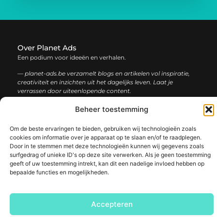
Over Planet Ads
Een podium voor ideeën en verhalen.
— planet-ads.be verzamelt blogs en artikelen vol inspiratie,
creativiteit en inzichten uit het dagelijks leven. Laat je
verrassen door uiteenlopende content.
Beheer toestemming
Onze
Bericht categorie
informatie
Om de beste ervaringen te bieden, gebruiken wij technologieën zoals
cookies om informatie over je apparaat op te slaan en/of te raadplegen.
Backlink kopen: de complete gids voor sterke SEO-resultaten
Inkomsten genereren met mijn website: zo bouw je een winstgevend online platform
Door in te stemmen met deze technologieën kunnen wij gegevens zoals
surfgedrag of unieke ID's op deze site verwerken. Als je geen toestemming
geeft of uw toestemming intrekt, kan dit een nadelige invloed hebben op
bepaalde functies en mogelijkheden.
@2025 www.planet-ads.be. All Right Reserved.​
Accepteren