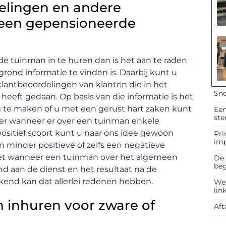
delingen en andere
 een gepensioneerde
 tuinman in te huren dan is het aan te raden
ond informatie te vinden is. Daarbij kunt u
lantbeoordelingen van klanten die in het
Sne
eeft gedaan. Op basis van die informatie is het
 te maken of u met een gerust hart zaken kunt
Een
ste
eker wanneer er over een tuinman enkele
positief scoort kunt u naar ons idee gewoon
Pri
im
minder positieve of zelfs een negatieve
niet wanneer een tuinman over het algemeen
De 
beg
d aan de dienst en het resultaat na de
kend kan dat allerlei redenen hebben.
Web
lin
 inhuren voor zware of
Aft