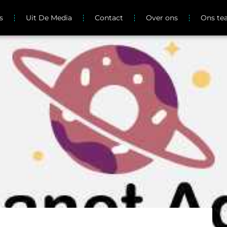
s
Uit De Media
Contact
Over ons
Ons t