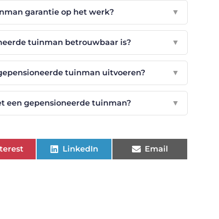
inman garantie op het werk?
▼
oneerde tuinman betrouwbaar is?
▼
epensioneerde tuinman uitvoeren?
▼
et een gepensioneerde tuinman?
▼
terest
LinkedIn
Email