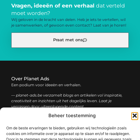
Vragen, ideeën of een verhaal
dat verteld
moet worden?
Wij geloven in de kracht van delen. Heb je iets te vertellen, wil
je samenwerken, of gewoon even contact? Laat van je horen!
Praat met ons
Over Planet Ads
Een podium voor ideeën en verhalen.
— planet-ads.be verzamelt blogs en artikelen vol inspiratie,
creativiteit en inzichten uit het dagelijks leven. Laat je
verrassen door uiteenlopende content.
Beheer toestemming
Onze
Bericht categorie
Om de beste ervaringen te bieden, gebruiken wij technologieën zoals
informatie
cookies om informatie over je apparaat op te slaan en/of te raadplegen.
Door in te stemmen met deze technologieën kunnen wij gegevens zoals
Backlink kopen: de complete gids voor sterke SEO-resultaten
Inkomsten genereren met mijn website: zo bouw je een winstgevend online platform