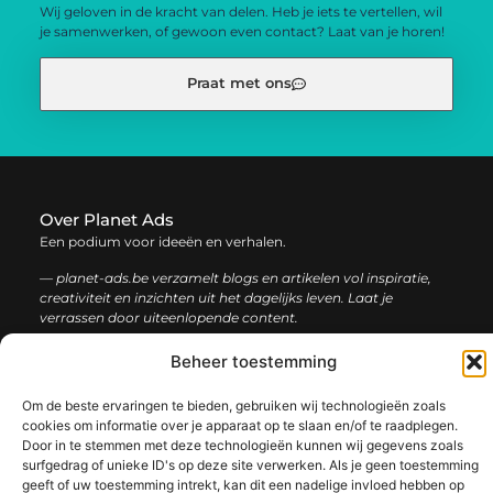
Wij geloven in de kracht van delen. Heb je iets te vertellen, wil
je samenwerken, of gewoon even contact? Laat van je horen!
Praat met ons
Over Planet Ads
Een podium voor ideeën en verhalen.
— planet-ads.be verzamelt blogs en artikelen vol inspiratie,
creativiteit en inzichten uit het dagelijks leven. Laat je
verrassen door uiteenlopende content.
Beheer toestemming
Onze
Bericht categorie
informatie
Om de beste ervaringen te bieden, gebruiken wij technologieën zoals
cookies om informatie over je apparaat op te slaan en/of te raadplegen.
Backlink kopen: de complete gids voor sterke SEO-resultaten
Inkomsten genereren met mijn website: zo bouw je een winstgevend online platform
Door in te stemmen met deze technologieën kunnen wij gegevens zoals
surfgedrag of unieke ID's op deze site verwerken. Als je geen toestemming
geeft of uw toestemming intrekt, kan dit een nadelige invloed hebben op