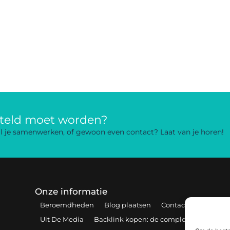
rteld moet worden?
 wil je samenwerken, of gewoon even contact? Laat van je horen!
Onze informatie
Beroemdheden
Blog plaatsen
Contact
Cookiebel
Uit De Media
Backlink kopen: de complete gids voor s