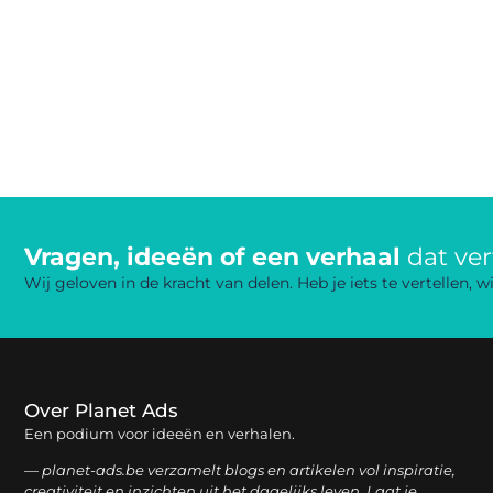
Vragen, ideeën of een verhaal
dat ve
Wij geloven in de kracht van delen. Heb je iets te vertellen,
Over Planet Ads
Een podium voor ideeën en verhalen.
— planet-ads.be verzamelt blogs en artikelen vol inspiratie,
creativiteit en inzichten uit het dagelijks leven. Laat je