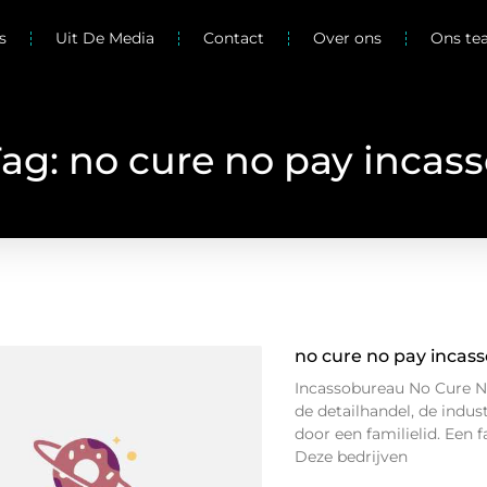
s
Uit De Media
Contact
Over ons
Ons t
ag: no cure no pay incas
no cure no pay incas
Incassobureau No Cure No
de detailhandel, de industr
door een familielid. Een 
Deze bedrijven