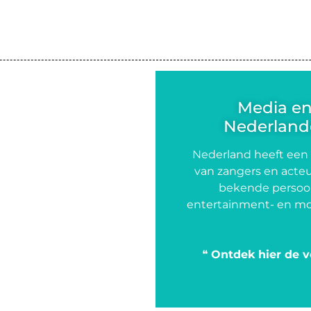
Media e
Nederlande
Nederland heeft een
van zangers en acteu
bekende persoon
entertainment- en mo
❝
Ontdek hier de v