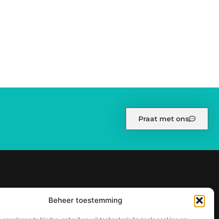
Praat met ons
eid (EU)
Ons team
Over ons
Partners
Website index
Beheer toestemming
terke SEO-resultaten