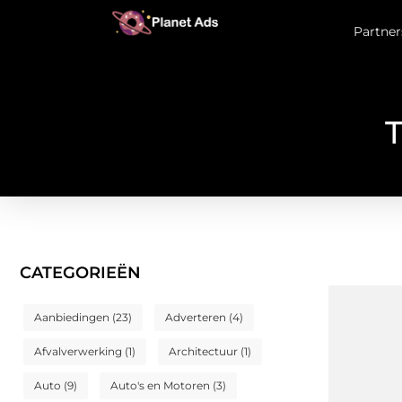
Partner
T
CATEGORIEËN
Aanbiedingen
(23)
Adverteren
(4)
Afvalverwerking
(1)
Architectuur
(1)
Auto
(9)
Auto's en Motoren
(3)