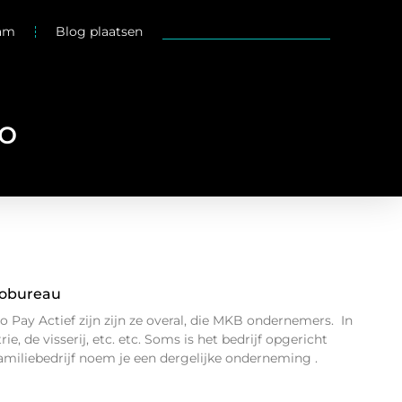
eam
Blog plaatsen
so
sobureau
 Pay Actief zijn zijn ze overal, die MKB ondernemers. In
ie, de visserij, etc. etc. Soms is het bedrijf opgericht
familiebedrijf noem je een dergelijke onderneming .