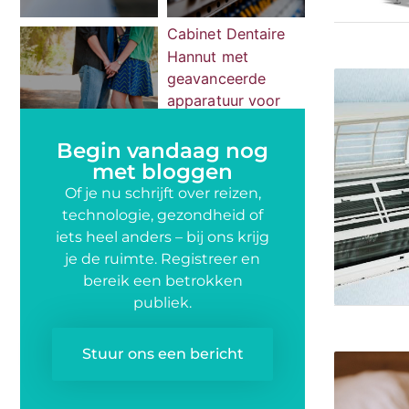
Begin vandaag nog
met bloggen
Of je nu schrijft over reizen,
technologie, gezondheid of
iets heel anders – bij ons krijg
je de ruimte. Registreer en
bereik een betrokken
publiek.
Stuur ons een bericht