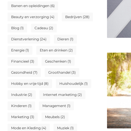
Banen en opleidingen
(6)
Beauty en verzorging
(4)
Bedrijven
(28)
Blog
(1)
Cadeau
(2)
Dienstverlening
(24)
Dieren
(1)
Energie
(1)
Eten en drinken
(2)
Financieel
(3)
Geschenken
(1)
Gezondheid
(7)
Groothandel
(3)
Hobby en vrije tijd
(8)
Huishoudelijk
(1)
Industrie
(2)
Internet marketing
(2)
Kinderen
(1)
Management
(1)
Marketing
(3)
Meubels
(2)
Mode en Kleding
(4)
Muziek
(1)