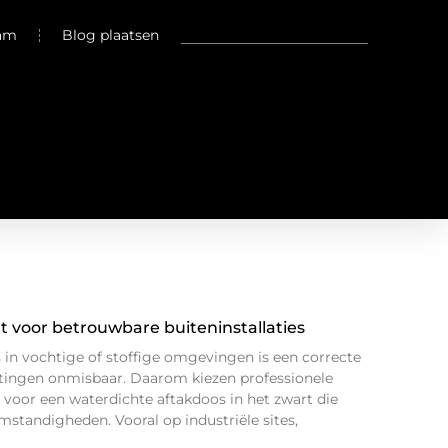
eam
Blog plaatsen
t voor betrouwbare buiteninstallaties
ies in vochtige of stoffige omgevingen is een correcte
tingen onmisbaar. Daarom kiezen professionele
r voor een waterdichte aftakdoos in het zwart die
mstandigheden. Vooral op industriële sites,