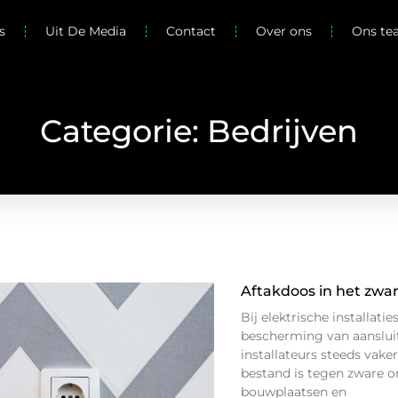
s
Uit De Media
Contact
Over ons
Ons t
Categorie: Bedrijven
Aftakdoos in het zwar
Bij elektrische installat
bescherming van aanslui
installateurs steeds vake
bestand is tegen zware o
bouwplaatsen en