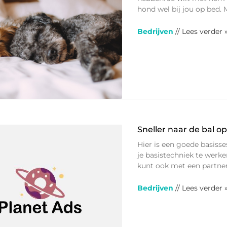
hond wel bij jou op bed.
Bedrijven
// Lees verder 
Sneller naar de bal o
Hier is een goede basisses
je basistechniek te werk
kunt ook met een partner
Bedrijven
// Lees verder 