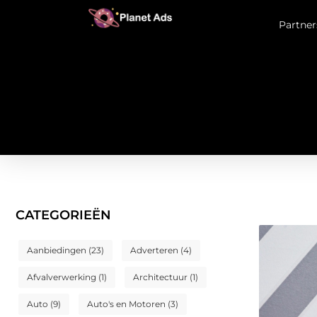
Partner
CATEGORIEËN
Aanbiedingen
(23)
Adverteren
(4)
Afvalverwerking
(1)
Architectuur
(1)
Auto
(9)
Auto's en Motoren
(3)