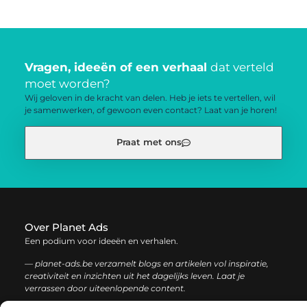
Vragen, ideeën of een verhaal
dat verteld
moet worden?
Wij geloven in de kracht van delen. Heb je iets te vertellen, wil
je samenwerken, of gewoon even contact? Laat van je horen!
Praat met ons
Over Planet Ads
Een podium voor ideeën en verhalen.
— planet-ads.be verzamelt blogs en artikelen vol inspiratie,
creativiteit en inzichten uit het dagelijks leven. Laat je
verrassen door uiteenlopende content.